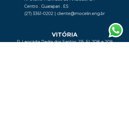
Centro . Guarapari . ES
(27) 3361-0202
|
cliente@mocelin.eng.br
VITÓRIA
R. Leocádia Pedra dos Santos, 115, SI. 208 e 209
Enseada do Suá . Vitória . ES
(27) 99739-8811
|
cliente@mocelin.eng.br
SÃO PAULO
Alameda Gabriel Monteiro da Silva, 1310
Jardim America . São Paulo . SP
sp@mocelin.eng.br
Acompanhe nossas
Redes Sociais